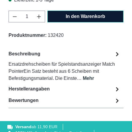
Produkt Anzahl: Gib den gewünschten Wert 
In den Warenkorb
Produktnummer:
132420
Beschreibung
Ersatzdrehscheiben für Spielstandsanzeiger Match
PointerEin Satz besteht aus 6 Scheiben mit
Befestigungsmaterial. Die Einste…
Mehr
Herstellerangaben
Bewertungen
Versand
ab 11,90 EUR