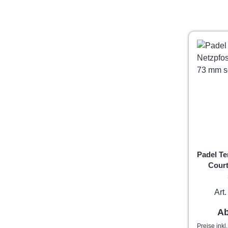
Padel Te
Cour
Art
Re
A
Preise inkl