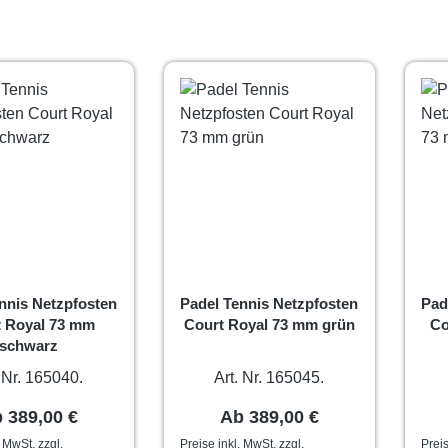
nnis Netzpfosten
Padel Tennis Netzpfosten
Pad
t Royal 73 mm
Court Royal 73 mm grün
Co
schwarz
. Nr. 165040.
Art. Nr. 165045.
gulärer Preis:
Regulärer Preis:
b
389,00 €
Ab
389,00 €
. MwSt. zzgl.
Preise inkl. MwSt. zzgl.
Preis