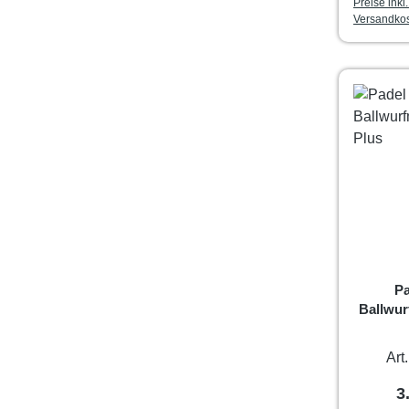
Preise inkl
Versandko
Pa
Ballwur
Art
R
3