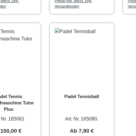
. MwSt. zzgl.
Preise inkl. MwSt. zzgl.
Preis
sten
Versandkosten
Vers
del Tennis
Padel Tennisball
fmaschine Tutor
Plus
. Nr. 165061
Art. Nr. 165080.
egulärer Preis:
Regulärer Preis:
.150,00 €
Ab
7,90 €