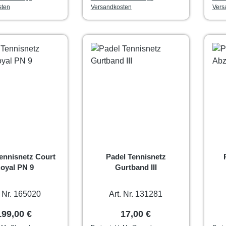
sten
Versandkosten
Vers
ennisnetz Court
Padel Tennisnetz
oyal PN 9
Gurtband III
. Nr. 165020
Art. Nr. 131281
Regulärer Preis:
Regulärer Preis:
199,00 €
17,00 €