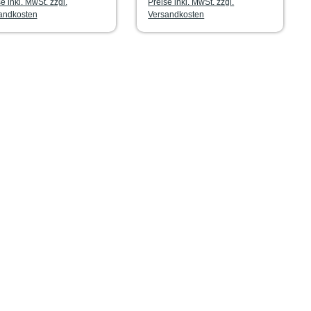
e inkl. MwSt. zzgl.
Preise inkl. MwSt. zzgl.
andkosten
Versandkosten