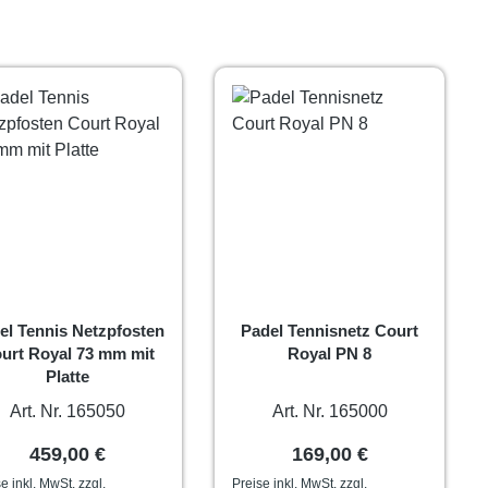
el Tennis Netzpfosten
Padel Tennisnetz Court
urt Royal 73 mm mit
Royal PN 8
Platte
Art. Nr. 165050
Art. Nr. 165000
Regulärer Preis:
Regulärer Preis:
459,00 €
169,00 €
e inkl. MwSt. zzgl.
Preise inkl. MwSt. zzgl.