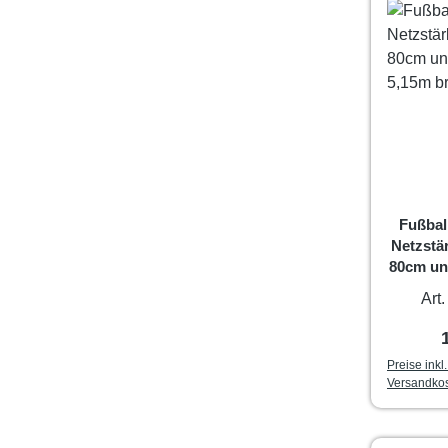
Fußbal
Netzstär
80cm un
brei
Art
Preise inkl
Versandko