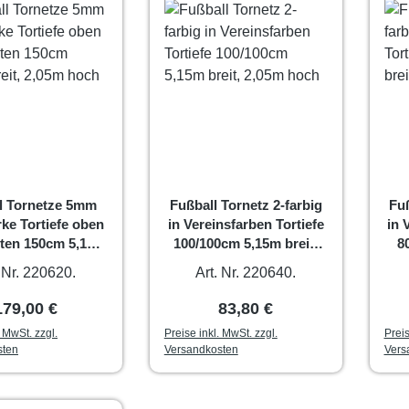
l Tornetze 5mm
Fußball Tornetz 2-farbig
Fuß
ke Tortiefe oben
in Vereinsfarben Tortiefe
in 
ten 150cm 5,15m
100/100cm 5,15m breit,
8
t, 2,05m hoch
2,05m hoch
. Nr. 220620.
Art. Nr. 220640.
Regulärer Preis:
Regulärer Preis:
179,00 €
83,80 €
. MwSt. zzgl.
Preise inkl. MwSt. zzgl.
Preis
sten
Versandkosten
Vers