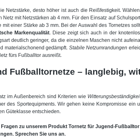
ie Netzstärke, desto höher ist auch die Reißfestigkeit. Wähle
n Netz mit Netzstärken ab 4 mm. Für den Einsatz auf Schulsport
 mit einer Stärke ab 3 mm. Bei der Auswahl des Tornetzes sollt
tsche Markenqualität
. Diese zeigt sich auch in der knotenlo
gsart deutlich geringer, da die einzelnen Maschen nicht aufein
nd materialschonend gedämpft.
Stabile Netzumrandungen
erlei
etz fürs Fußballtor ausreißt.
d Fußballtornetze – langlebig, w
tz im Außenbereich sind Kriterien wie
Witterungsbeständigkeit
er des Sportequipments. Wir gehen keine Kompromisse ein und
en Güteklasse entschieden.
 Fragen zu unserem Produkt Tornetz für Jugend-Fußballtor 5
ngen. Sprechen Sie uns an.