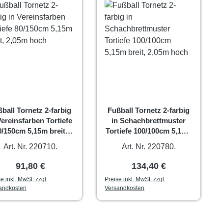
ball Tornetz 2-farbig
Fußball Tornetz 2-farbig
Vereinsfarben Tortiefe
in Schachbrettmuster
0/150cm 5,15m breit,
Tortiefe 100/100cm 5,15m
2,05m hoch
breit, 2,05m hoch
Art. Nr. 220710.
Art. Nr. 220780.
Regulärer Preis:
Regulärer Preis:
91,80 €
134,40 €
e inkl. MwSt. zzgl.
Preise inkl. MwSt. zzgl.
andkosten
Versandkosten