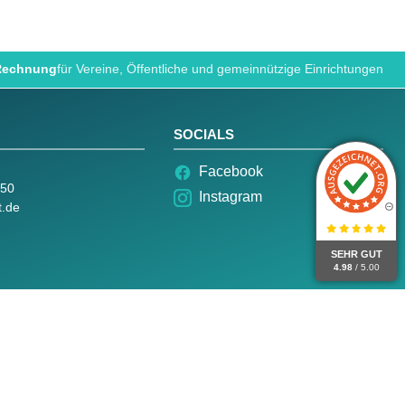
 Rechnung
für Vereine, Öffentliche und gemeinnützige Einrichtungen
SOCIALS
Facebook
050
Instagram
t.de
SEHR GUT
4.98
/ 5.00