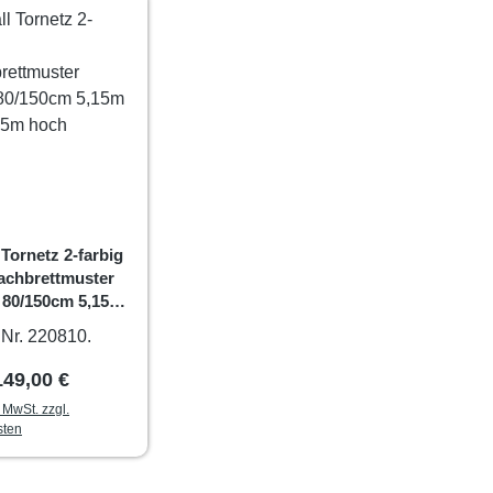
 Tornetz 2-farbig
achbrettmuster
e 80/150cm 5,15m
t, 2,05m hoch
. Nr. 220810.
Regulärer Preis:
149,00 €
. MwSt. zzgl.
sten