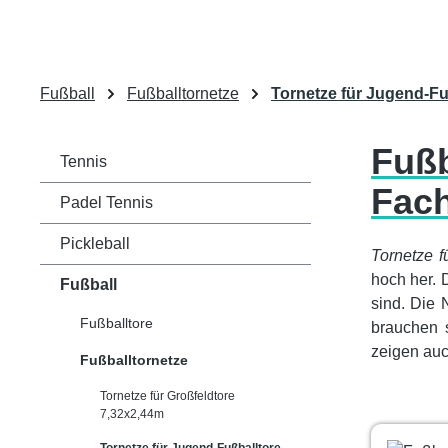
Fußball
Fußballtornetze
Tornetze für Jugend-F
Fußb
Tennis
Fac
Padel Tennis
Pickleball
Tornetze f
hoch her. 
Fußball
sind. Die 
Fußballtore
brauchen s
zeigen auc
Fußballtornetze
Tornetze für Großfeldtore
7,32x2,44m
Tornetze für Jugend-Fußballtore