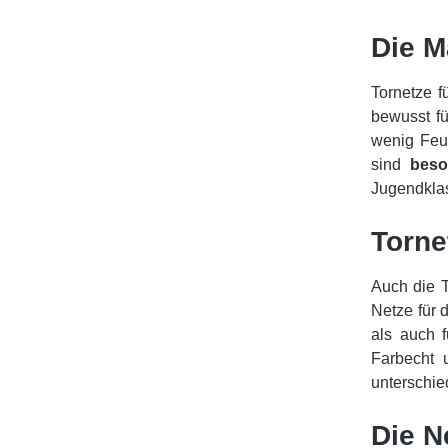
Die M
Tornetze f
bewusst fü
wenig Feuc
sind
beso
Jugendklas
Torne
Auch die 
Netze für 
als auch f
Farbecht 
unterschie
Die N