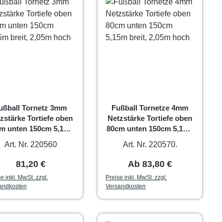
ußball Tornetz 3mm
Fußball Tornetze 4mm
zstärke Tortiefe oben
Netzstärke Tortiefe oben
m unten 150cm 5,15m
80cm unten 150cm 5,15m
breit, 2,05m hoch
breit, 2,05m hoch
Art. Nr. 220560
Art. Nr. 220570.
Regulärer Preis:
Regulärer Preis:
81,20 €
Ab
83,80 €
e inkl. MwSt. zzgl.
Preise inkl. MwSt. zzgl.
andkosten
Versandkosten