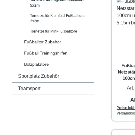
5x2m
Tornetze für Kleinfeld-Fußballtore
3x2m
Tornetze für Mini-Fußballtore
Fußballtor Zubehör
Fußball Trainingshilfen
Bolzplatztore
Fußba
Netzstär
Sportplatz Zubehör
100cm
5,15m b
Art
Teamsport
R
A
Preise inkl
Versandko