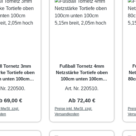
ll Tornetz 3mm
Fußball Tornetz 4mm
F
ke Tortiefe oben
Netzstärke Tortiefe oben
Net
 unten 100cm
100cm unten 100cm
80c
reit, 2,05m hoch
5,15m breit, 2,05m hoch
. Nr. 220500.
Art. Nr. 220510.
egulärer Preis:
Regulärer Preis:
b
69,00 €
Ab
72,40 €
. MwSt. zzgl.
Preise inkl. MwSt. zzgl.
Preis
sten
Versandkosten
Vers