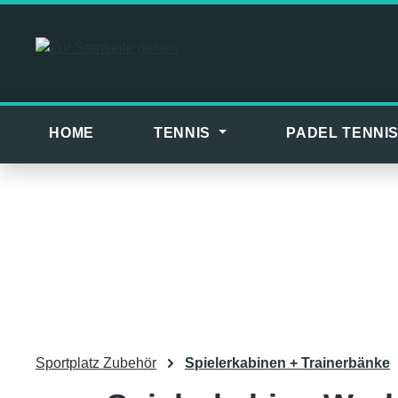
m Hauptinhalt springen
Zur Suche springen
Zur Hauptnavigation springen
HOME
TENNIS
PADEL TENNI
Sportplatz Zubehör
Spielerkabinen + Trainerbänke