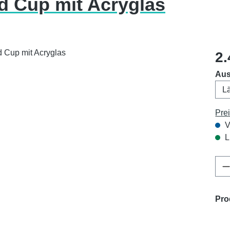
d Cup mit Acryglas
Regu
2.
Aus
Pre
V
L
Pr
Pro