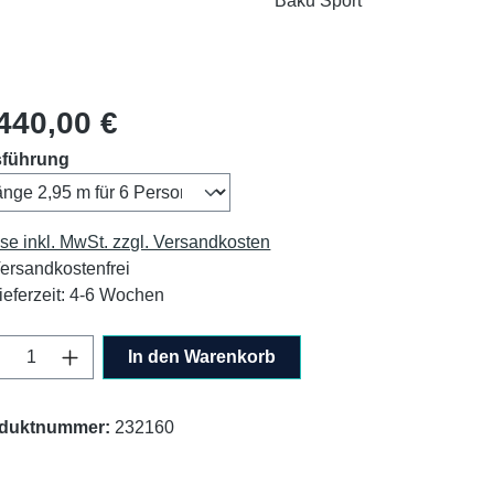
Baku Sport
lärer Preis:
440,00 €
auswählen
führung
ise inkl. MwSt. zzgl. Versandkosten
ersandkostenfrei
ieferzeit: 4-6 Wochen
odukt Anzahl: Gib den gewünschten Wert ei
In den Warenkorb
duktnummer:
232160