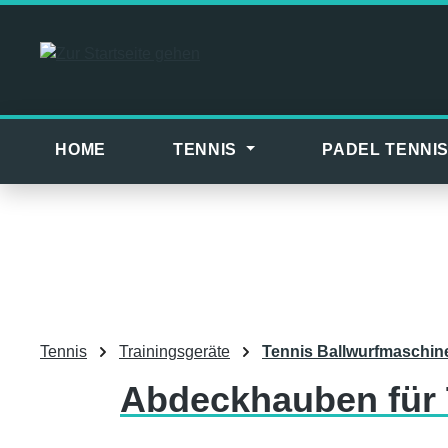
m Hauptinhalt springen
Zur Suche springen
Zur Hauptnavigation springen
HOME
TENNIS
PADEL TENNI
Tennis
Trainingsgeräte
Tennis Ballwurfmaschin
Abdeckhauben für 