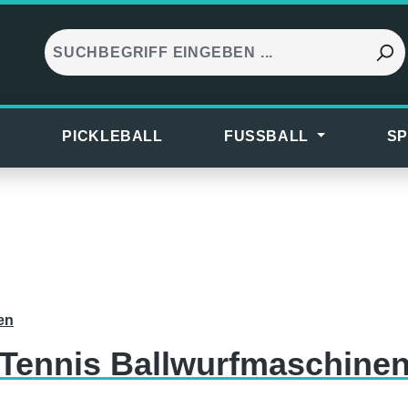
S
PICKLEBALL
FUSSBALL
SP
en
Tennis Ballwurfmaschine