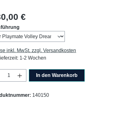
lärer Preis:
0,00 €
auswählen
führung
ise inkl. MwSt. zzgl. Versandkosten
ieferzeit: 1-2 Wochen
odukt Anzahl: Gib den gewünschten Wert ei
In den Warenkorb
duktnummer:
140150