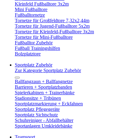
Kleinfeld Fußballtore 3x2m
Mini Fußballtore
Fußballtornetze
Tornetze für Großfeldtore 7,32x2,44m
Tornetze für Jugend-Fußballtore 5x2m
Tornetze für Kleinfeld-Fußballtore 3x2m
Tornetze für Mini-Fußballtore
Fußballtor Zubehör
Fußball Trainingshilfen
Bolzplatztore
Sportplatz Zubehör
Zur Kategorie Sportplatz Zubehör
Ballfangzaun + Ballfangnetze
Barrieren + Sportplatzbanden
Spielerkabinen + Trainerbänke
Stadionsitze + Tribünen
Sportplatzmarkierung + Eckfahnen
Sportplatz Pflegegeräte
Sportplatz Sichtschutz
Schuhreiniger - Abfallbehälter
Sportanlagen Umkleidebänke
Teamsport