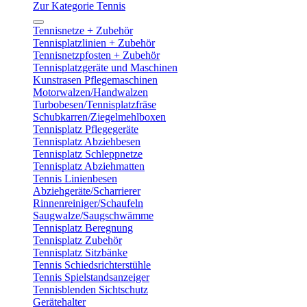
Zur Kategorie Tennis
Tennisnetze + Zubehör
Tennisplatzlinien + Zubehör
Tennisnetzpfosten + Zubehör
Tennisplatzgeräte und Maschinen
Kunstrasen Pflegemaschinen
Motorwalzen/Handwalzen
Turbobesen/Tennisplatzfräse
Schubkarren/Ziegelmehlboxen
Tennisplatz Pflegegeräte
Tennisplatz Abziehbesen
Tennisplatz Schleppnetze
Tennisplatz Abziehmatten
Tennis Linienbesen
Abziehgeräte/Scharrierer
Rinnenreiniger/Schaufeln
Saugwalze/Saugschwämme
Tennisplatz Beregnung
Tennisplatz Zubehör
Tennisplatz Sitzbänke
Tennis Schiedsrichterstühle
Tennis Spielstandsanzeiger
Tennisblenden Sichtschutz
Gerätehalter