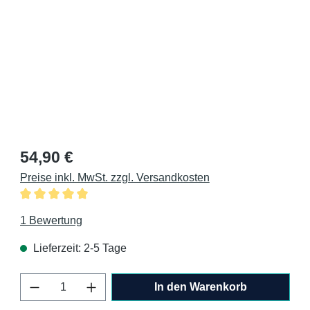
Regulärer Preis:
54,90 €
Preise inkl. MwSt. zzgl. Versandkosten
Durchschnittliche Bewertung von 5 von 5 Sternen
1 Bewertung
Lieferzeit: 2-5 Tage
Produkt Anzahl: Gib den gewünschten Wert 
In den Warenkorb