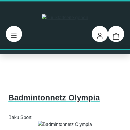
Zum Hauptinhalt springen
Warenk
Badmintonnetz Olympia
Baku Sport
Bildergalerie überspringen