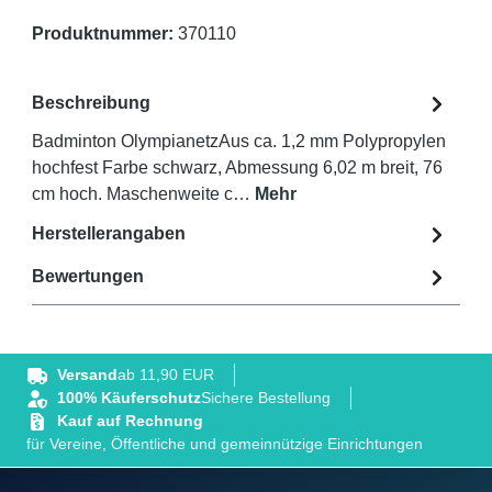
Produktnummer:
370110
Beschreibung
Badminton OlympianetzAus ca. 1,2 mm Polypropylen
hochfest Farbe schwarz, Abmessung 6,02 m breit, 76
cm hoch. Maschenweite c…
Mehr
Herstellerangaben
Bewertungen
Versand
ab 11,90 EUR
100% Käuferschutz
Sichere Bestellung
Kauf auf Rechnung
für Vereine, Öffentliche und gemeinnützige Einrichtungen