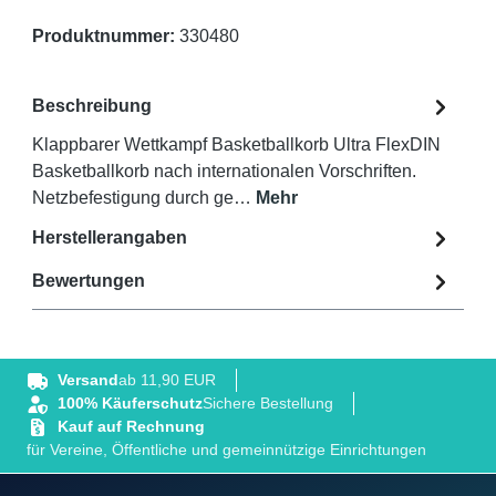
Produktnummer:
330480
Beschreibung
Klappbarer Wettkampf Basketballkorb Ultra FlexDIN
Basketballkorb nach internationalen Vorschriften.
Netzbefestigung durch ge…
Mehr
Herstellerangaben
Bewertungen
Versand
ab 11,90 EUR
100% Käuferschutz
Sichere Bestellung
Kauf auf Rechnung
für Vereine, Öffentliche und gemeinnützige Einrichtungen