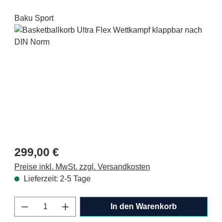
Baku Sport
Bildergalerie überspringen
Regulärer Preis:
299,00 €
Preise inkl. MwSt. zzgl. Versandkosten
Lieferzeit: 2-5 Tage
Produkt Anzahl: Gib den gewünschten Wert 
In den Warenkorb