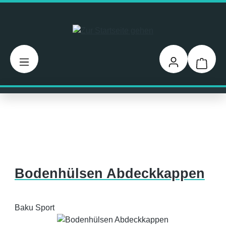
Zum Hauptinhalt springen
Warenk
Bodenhülsen Abdeckkappen
Baku Sport
Bildergalerie überspringen