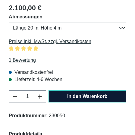
Regulärer Preis:
2.100,00 €
auswählen
Abmessungen
Preise inkl. MwSt. zzgl. Versandkosten
Durchschnittliche Bewertung von 5 von 5 Sternen
1 Bewertung
Versandkostenfrei
Lieferzeit: 4-6 Wochen
Produkt Anzahl: Gib den gewünschten Wert 
In den Warenkorb
Produktnummer:
230050
Produktdetails