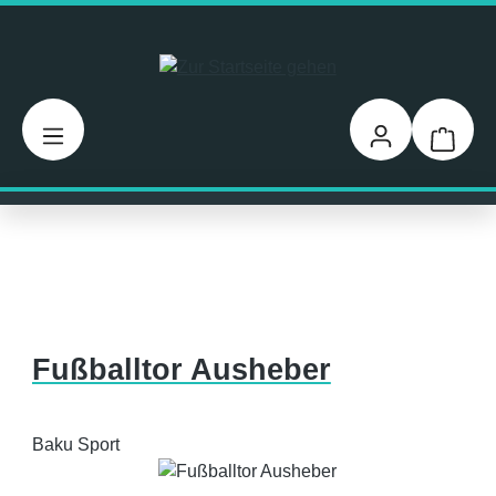
Zum Hauptinhalt springen
Warenk
Fußballtor Ausheber
Baku Sport
Bildergalerie überspringen