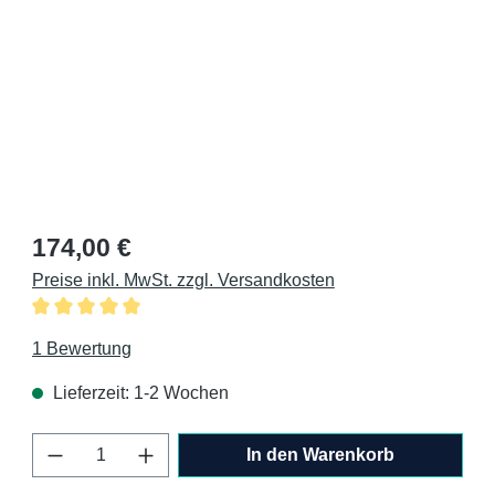
Regulärer Preis:
174,00 €
Preise inkl. MwSt. zzgl. Versandkosten
Durchschnittliche Bewertung von 5 von 5 Sternen
1 Bewertung
Lieferzeit: 1-2 Wochen
Produkt Anzahl: Gib den gewünschten Wert 
In den Warenkorb