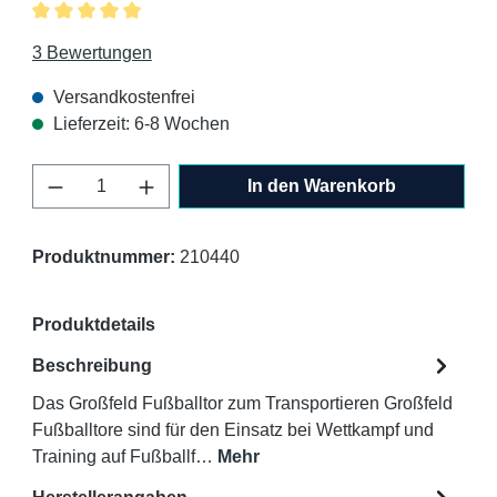
Durchschnittliche Bewertung von 5 von 5 Sternen
3 Bewertungen
Versandkostenfrei
Lieferzeit: 6-8 Wochen
Produkt Anzahl: Gib den gewünschten Wert 
In den Warenkorb
Produktnummer:
210440
Produktdetails
Beschreibung
Das Großfeld Fußballtor zum Transportieren Großfeld
Fußballtore sind für den Einsatz bei Wettkampf und
Training auf Fußballf…
Mehr