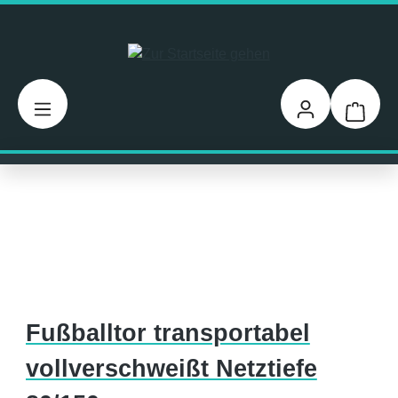
Zum Hauptinhalt springen
Warenk
Fußballtor transportabel
vollverschweißt Netztiefe