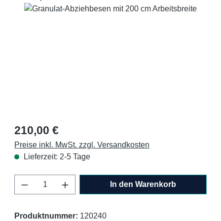
Bildergalerie überspringen
Regulärer Preis:
210,00 €
Preise inkl. MwSt. zzgl. Versandkosten
Lieferzeit: 2-5 Tage
Produkt Anzahl: Gib den gewünschten Wert 
In den Warenkorb
Produktnummer:
120240