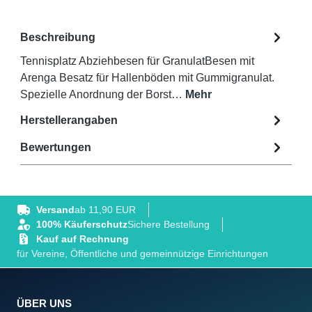
Beschreibung
Tennisplatz Abziehbesen für GranulatBesen mit
Arenga Besatz für Hallenböden mit Gummigranulat.
Spezielle Anordnung der Borst…
Mehr
Herstellerangaben
Bewertungen
Versand
ab 11,90 EUR
100% Käuferschutz
Sichere Bestellung
Kauf auf Rechnung
für Vereine, Öffentliche und gemeinnützige Einrichtungen
ÜBER UNS