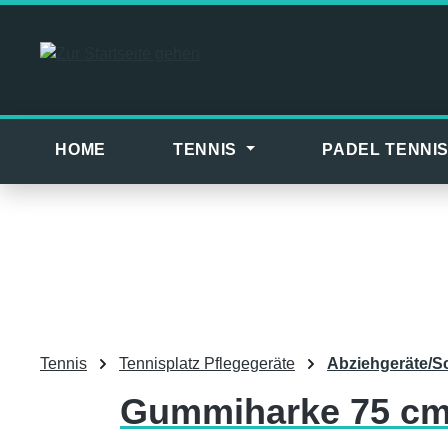
m Hauptinhalt springen
Zur Suche springen
Zur Hauptnavigation springen
HOME
TENNIS
PADEL TENNI
Tennis
Tennisplatz Pflegegeräte
Abziehgeräte/Sc
Gummiharke 75 cm 