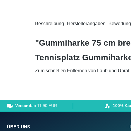
Beschreibung
Herstellerangaben
Bewertun
"Gummiharke 75 cm brei
Tennisplatz Gummiharke
Zum schnellen Entfernen von Laub und Unrat
Versand
ab 11,90 EUR
100% Käu
ÜBER UNS