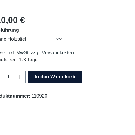
lärer Preis:
0,00 €
auswählen
führung
ise inkl. MwSt. zzgl. Versandkosten
ieferzeit: 1-3 Tage
odukt Anzahl: Gib den gewünschten Wert ei
In den Warenkorb
duktnummer:
110920