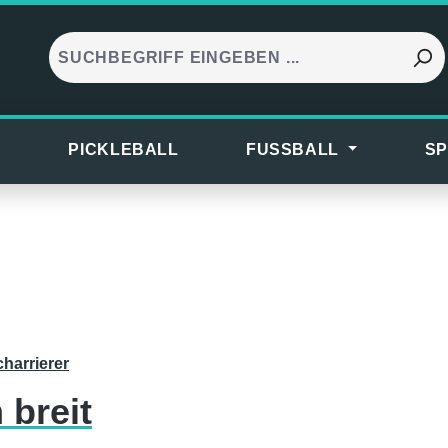
S
PICKLEBALL
FUSSBALL
SP
harrierer
breit