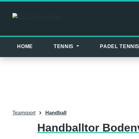
m Hauptinhalt springen
Zur Suche springen
Zur Hauptnavigation springen
HOME
TENNIS
PADEL TENNI
Teamsport
Handball
Handballtor Boden