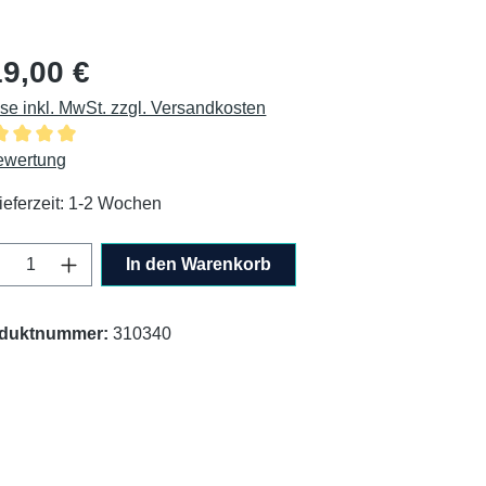
lärer Preis:
9,00 €
ise inkl. MwSt. zzgl. Versandkosten
chschnittliche Bewertung von 5 von 5 Sternen
ewertung
ieferzeit: 1-2 Wochen
odukt Anzahl: Gib den gewünschten Wert ei
In den Warenkorb
duktnummer:
310340