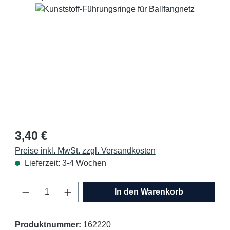
Bildergalerie überspringen
Regulärer Preis:
3,40 €
Preise inkl. MwSt. zzgl. Versandkosten
Lieferzeit: 3-4 Wochen
Produkt Anzahl: Gib den gewünschten Wert 
In den Warenkorb
Produktnummer:
162220