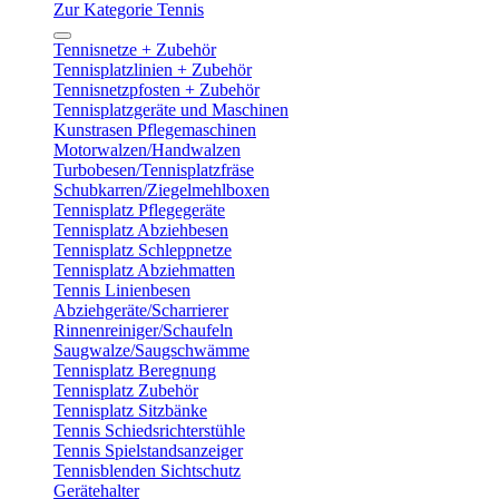
Zur Kategorie Tennis
Tennisnetze + Zubehör
Tennisplatzlinien + Zubehör
Tennisnetzpfosten + Zubehör
Tennisplatzgeräte und Maschinen
Kunstrasen Pflegemaschinen
Motorwalzen/Handwalzen
Turbobesen/Tennisplatzfräse
Schubkarren/Ziegelmehlboxen
Tennisplatz Pflegegeräte
Tennisplatz Abziehbesen
Tennisplatz Schleppnetze
Tennisplatz Abziehmatten
Tennis Linienbesen
Abziehgeräte/Scharrierer
Rinnenreiniger/Schaufeln
Saugwalze/Saugschwämme
Tennisplatz Beregnung
Tennisplatz Zubehör
Tennisplatz Sitzbänke
Tennis Schiedsrichterstühle
Tennis Spielstandsanzeiger
Tennisblenden Sichtschutz
Gerätehalter