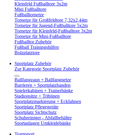
Kleinfeld Fußballtore 3x2m
Mini Fußballtore
Fußballtornetze
Tornetze für Großfeldtore 7,32x2,44m
Tornetze für Jugend-Fußballtore 5x2m
Tornetze für Kleinfeld-Fußballtore 3x2m
Tornetze für Mini-Fußballtore
Fußballtor Zubehör
Fußball Trainingshilfen
Bolzplatztore
Sportplatz Zubehör
Zur Kategorie Sportplatz Zubehör
Ballfangzaun + Ballfangnetze
Barrieren + Sportplatzbanden
Spielerkabinen + Trainerbänke
Stadionsitze + Tribünen
Sportplatzmarkierung + Eckfahnen
Sportplatz Pflegegeräte
Sportplatz Sichtschutz
Schuhreiniger - Abfallbehälter
Sportanlagen Umkleidebänke
Teamsport