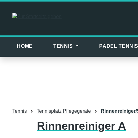
m Hauptinhalt springen
Zur Suche springen
Zur Hauptnavigation springen
HOME
TENNIS
PADEL TENNI
Tennis
Tennisplatz Pflegegeräte
Rinnenreiniger
Rinnenreiniger A