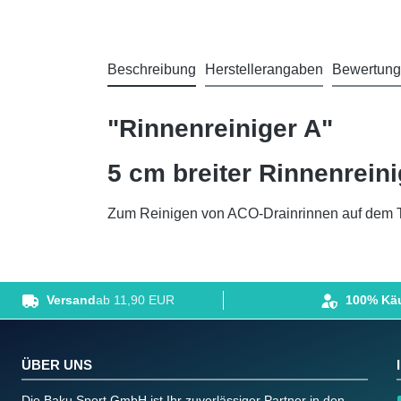
Beschreibung
Herstellerangaben
Bewertun
"Rinnenreiniger A"
5 cm breiter Rinnenrein
Zum Reinigen von ACO-Drainrinnen auf dem Tenn
Versand
ab 11,90 EUR
100% Käu
ÜBER UNS
Die Baku Sport GmbH ist Ihr zuverlässiger Partner in den