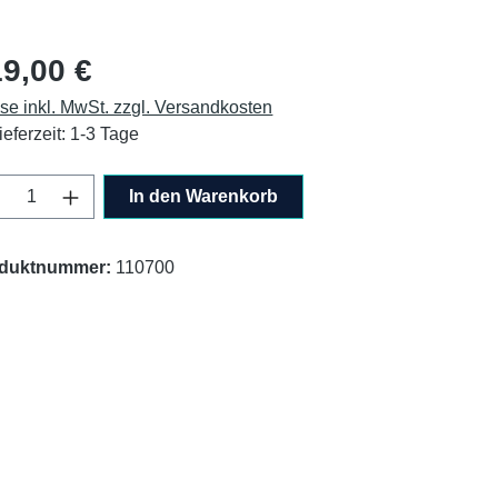
lärer Preis:
9,00 €
ise inkl. MwSt. zzgl. Versandkosten
ieferzeit: 1-3 Tage
odukt Anzahl: Gib den gewünschten Wert ei
In den Warenkorb
duktnummer:
110700