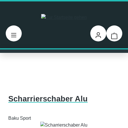
Zum Hauptinhalt springen
Warenk
Scharrierschaber Alu
Baku Sport
Bildergalerie überspringen