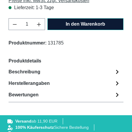
Preise inkl. MwSt. zzgl. Versandkosten
Lieferzeit: 1-3 Tage
Produkt Anzahl: Gib den gewünschten Wert 
In den Warenkorb
Produktnummer:
131785
Produktdetails
Beschreibung
Herstellerangaben
Bewertungen
Versand
ab 11,90 EUR
100% Käuferschutz
Sichere Bestellung