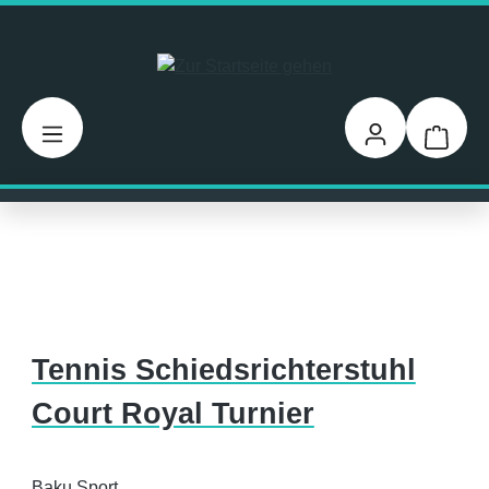
Zum Hauptinhalt springen
Warenk
Tennis Schiedsrichterstuhl
Court Royal Turnier
Baku Sport