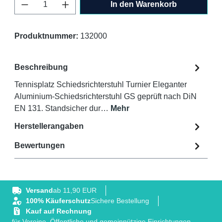
Produkt Anzahl: Gib den gewünschten Wert 
In den Warenkorb
Produktnummer:
132000
Beschreibung
Tennisplatz Schiedsrichterstuhl Turnier Eleganter
Aluminium-Schiedsrichterstuhl GS geprüft nach DiN
EN 131. Standsicher dur…
Mehr
Herstellerangaben
Bewertungen
Versand
ab 11,90 EUR
100% Käuferschutz
Sichere Bestellung
Kauf auf Rechnung
für Vereine, Öffentliche und gemeinnützige Einrichtungen