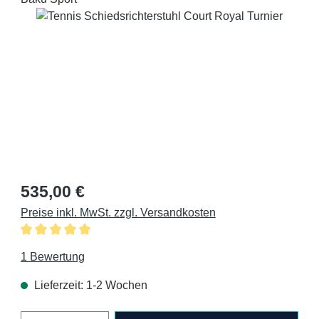
Bildergalerie überspringen
Regulärer Preis:
535,00 €
Preise inkl. MwSt. zzgl. Versandkosten
Durchschnittliche Bewertung von 5 von 5 Sternen
1 Bewertung
Lieferzeit: 1-2 Wochen