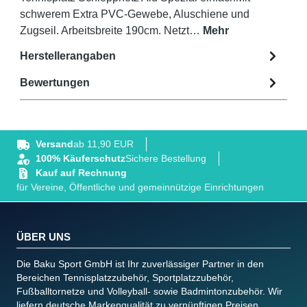
schwerem Extra PVC-Gewebe, Aluschiene und
Zugseil. Arbeitsbreite 190cm. Netzt…
Mehr
Herstellerangaben
Bewertungen
Versand
ab 11,90 EUR
100% Käuferschutz
Sichere Bestellung
Kauf auf Rechnung
für Vereine, Öffentliche und gemeinnützige Einrichtungen
ÜBER UNS
Die Baku Sport GmbH ist Ihr zuverlässiger Partner in den
Bereichen Tennisplatzzubehör, Sportplatzzubehör,
Fußballtornetze und Volleyball- sowie Badmintonzubehör. Wir
liefern deutsche Markenqualität zu vernünftigen Preisen.