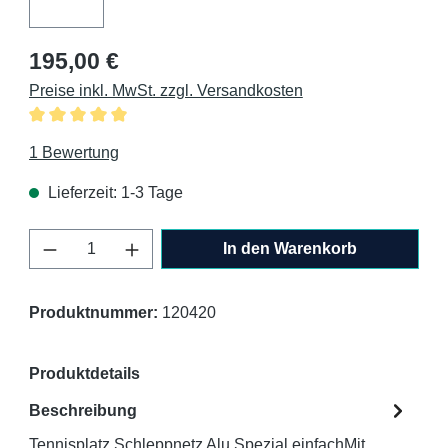
Regulärer Preis:
195,00 €
Preise inkl. MwSt. zzgl. Versandkosten
Durchschnittliche Bewertung von 5 von 5 Sternen
1 Bewertung
Lieferzeit: 1-3 Tage
Produkt Anzahl: Gib den gewünschten Wert 
In den Warenkorb
Produktnummer:
120420
Produktdetails
Beschreibung
Tennisplatz Schleppnetz Alu Spezial einfachMit