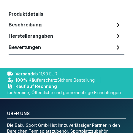
Produktdetails
Beschreibung
Herstellerangaben
Bewertungen
Versand
ab 11,90 EUR
100% Käuferschutz
Sichere Bestellung
Kauf auf Rechnung
für Vereine, Öffentliche und gemeinnützige Einrichtungen
ÜBER UNS
Die Baku Sport GmbH ist Ihr zuverlässiger Partner in den
Bereichen Tennisplatzzubehör, Sportplatzzubehör,