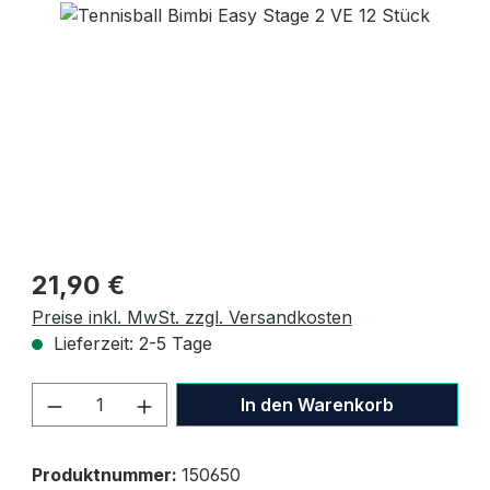
Bildergalerie überspringen
Regulärer Preis:
21,90 €
Preise inkl. MwSt. zzgl. Versandkosten
Lieferzeit: 2-5 Tage
Produkt Anzahl: Gib den gewünschten W
In den Warenkorb
Produktnummer:
150650