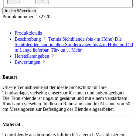
In den Warenkorb
Produktnummer:
132720
Produktdetails
Beschreibung
Tennis Sichtblende (bis 4m Höhe) Die
Sichtblenden sind in allen Sondermaßen bis 4 m Höhe und 50
m Länge lieferbar. Tür- un…
Mehr
Herstellerangaben
Bewertungen
Bauart
Unsere Tennisblende ist der ideale Sichtschutz für Ihre
Tennisanlage, vielseitig einsetzbar für innen und außen geeignet.
Die Tennisblende ist ringsum gesäumt und mit einem verstärktem
Randsaum versehen. In diesem Randsaum sind im Abstand von 50
cm Messingösen zur Befestigung der Blende eingearbeitet.
Material
Tennisblende aus besonders luftdurchlässigem UV-stabilisiertem