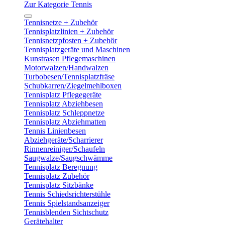
Zur Kategorie Tennis
Tennisnetze + Zubehör
Tennisplatzlinien + Zubehör
Tennisnetzpfosten + Zubehör
Tennisplatzgeräte und Maschinen
Kunstrasen Pflegemaschinen
Motorwalzen/Handwalzen
Turbobesen/Tennisplatzfräse
Schubkarren/Ziegelmehlboxen
Tennisplatz Pflegegeräte
Tennisplatz Abziehbesen
Tennisplatz Schleppnetze
Tennisplatz Abziehmatten
Tennis Linienbesen
Abziehgeräte/Scharrierer
Rinnenreiniger/Schaufeln
Saugwalze/Saugschwämme
Tennisplatz Beregnung
Tennisplatz Zubehör
Tennisplatz Sitzbänke
Tennis Schiedsrichterstühle
Tennis Spielstandsanzeiger
Tennisblenden Sichtschutz
Gerätehalter