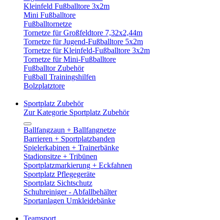
Kleinfeld Fußballtore 3x2m
Mini Fußballtore
Fußballtornetze
Tornetze für Großfeldtore 7,32x2,44m
Tornetze für Jugend-Fußballtore 5x2m
Tornetze für Kleinfeld-Fußballtore 3x2m
Tornetze für Mini-Fußballtore
Fußballtor Zubehör
Fußball Trainingshilfen
Bolzplatztore
Sportplatz Zubehör
Zur Kategorie Sportplatz Zubehör
Ballfangzaun + Ballfangnetze
Barrieren + Sportplatzbanden
Spielerkabinen + Trainerbänke
Stadionsitze + Tribünen
Sportplatzmarkierung + Eckfahnen
Sportplatz Pflegegeräte
Sportplatz Sichtschutz
Schuhreiniger - Abfallbehälter
Sportanlagen Umkleidebänke
Teamsport