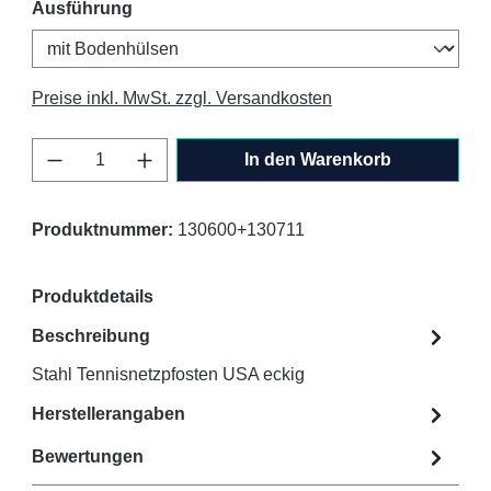
auswählen
Ausführung
Preise inkl. MwSt. zzgl. Versandkosten
Produkt Anzahl: Gib den gewünschten Wert 
In den Warenkorb
Produktnummer:
130600+130711
Produktdetails
Beschreibung
Stahl Tennisnetzpfosten USA eckig
Herstellerangaben
Bewertungen