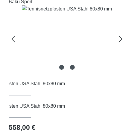
Baku Sport
Bildergalerie überspringen
Regulärer Preis:
558,00 €