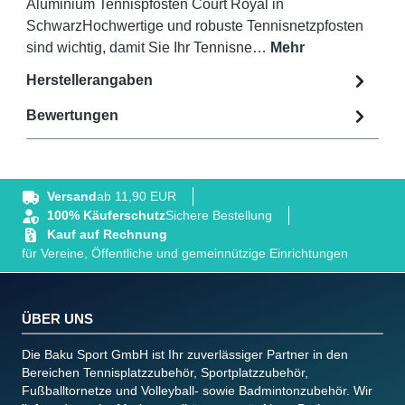
Aluminium Tennispfosten Court Royal in
SchwarzHochwertige und robuste Tennisnetzpfosten
sind wichtig, damit Sie Ihr Tennisne…
Mehr
Herstellerangaben
Bewertungen
Versand
ab 11,90 EUR
100% Käuferschutz
Sichere Bestellung
Kauf auf Rechnung
für Vereine, Öffentliche und gemeinnützige Einrichtungen
ÜBER UNS
Die Baku Sport GmbH ist Ihr zuverlässiger Partner in den
Bereichen Tennisplatzzubehör, Sportplatzzubehör,
Fußballtornetze und Volleyball- sowie Badmintonzubehör. Wir