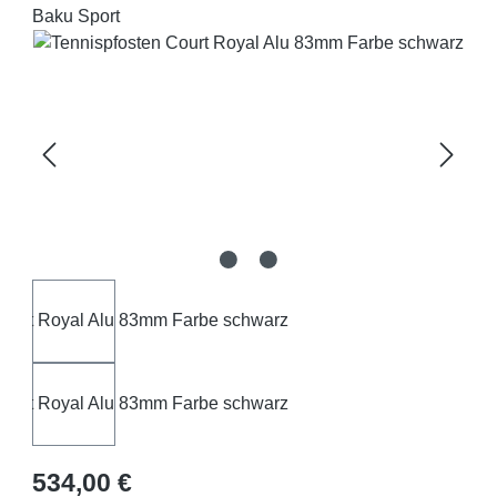
Baku Sport
Bildergalerie überspringen
Regulärer Preis:
534,00 €