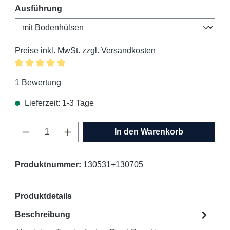
auswählen
Ausführung
Preise inkl. MwSt. zzgl. Versandkosten
Durchschnittliche Bewertung von 5 von 5 Sternen
1 Bewertung
Lieferzeit: 1-3 Tage
Produkt Anzahl: Gib den gewünschten Wert 
In den Warenkorb
Produktnummer:
130531+130705
Produktdetails
Beschreibung