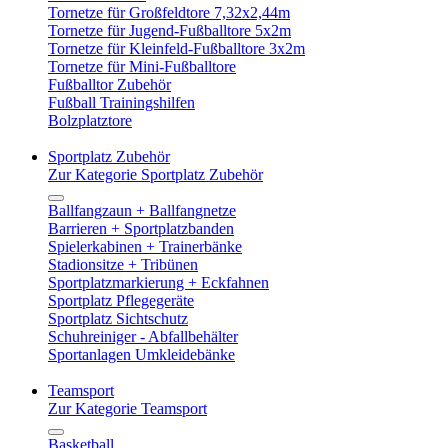
Tornetze für Großfeldtore 7,32x2,44m
Tornetze für Jugend-Fußballtore 5x2m
Tornetze für Kleinfeld-Fußballtore 3x2m
Tornetze für Mini-Fußballtore
Fußballtor Zubehör
Fußball Trainingshilfen
Bolzplatztore
Sportplatz Zubehör
Zur Kategorie Sportplatz Zubehör
Ballfangzaun + Ballfangnetze
Barrieren + Sportplatzbanden
Spielerkabinen + Trainerbänke
Stadionsitze + Tribünen
Sportplatzmarkierung + Eckfahnen
Sportplatz Pflegegeräte
Sportplatz Sichtschutz
Schuhreiniger - Abfallbehälter
Sportanlagen Umkleidebänke
Teamsport
Zur Kategorie Teamsport
Basketball