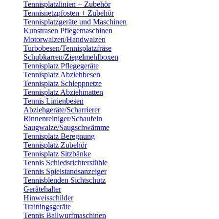
Tennisplatzlinien + Zubehör
Tennisnetzpfosten + Zubehör
Tennisplatzgeräte und Maschinen
Kunstrasen Pflegemaschinen
Motorwalzen/Handwalzen
Turbobesen/Tennisplatzfräse
Schubkarren/Ziegelmehlboxen
Tennisplatz Pflegegeräte
Tennisplatz Abziehbesen
Tennisplatz Schleppnetze
Tennisplatz Abziehmatten
Tennis Linienbesen
Abziehgeräte/Scharrierer
Rinnenreiniger/Schaufeln
Saugwalze/Saugschwämme
Tennisplatz Beregnung
Tennisplatz Zubehör
Tennisplatz Sitzbänke
Tennis Schiedsrichterstühle
Tennis Spielstandsanzeiger
Tennisblenden Sichtschutz
Gerätehalter
Hinweisschilder
Trainingsgeräte
Tennis Ballwurfmaschinen