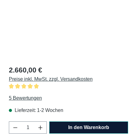
Regulärer Preis:
2.660,00 €
Preise inkl. MwSt. zzgl. Versandkosten
Durchschnittliche Bewertung von 5 von 5 Sternen
5 Bewertungen
Lieferzeit: 1-2 Wochen
Produkt Anzahl: Gib den gewünschten Wert 
In den Warenkorb