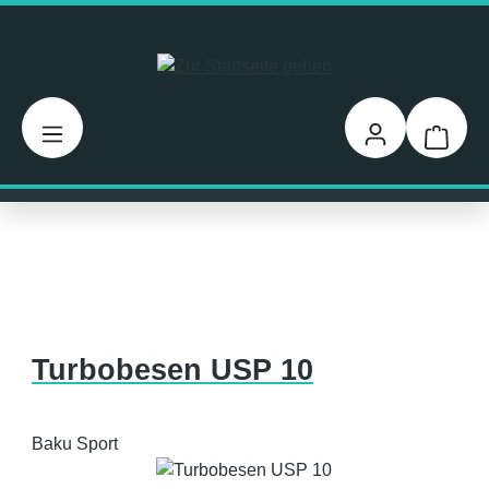
Zum Hauptinhalt springen
Warenk
Turbobesen USP 10
Baku Sport
Bildergalerie überspringen