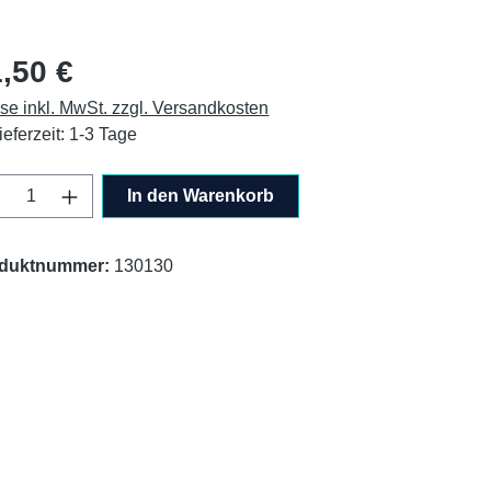
lärer Preis:
,50 €
ise inkl. MwSt. zzgl. Versandkosten
ieferzeit: 1-3 Tage
odukt Anzahl: Gib den gewünschten Wert ei
In den Warenkorb
duktnummer:
130130