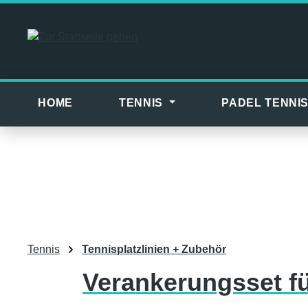
m Hauptinhalt springen
Zur Suche springen
Zur Hauptnavigation springen
HOME
TENNIS
PADEL TENNI
Tennis
Tennisplatzlinien + Zubehör
Verankerungsset für