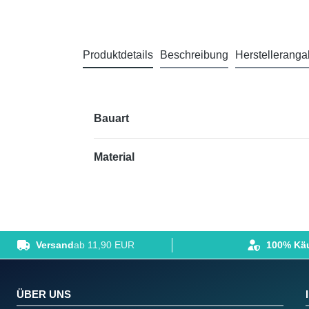
Produktdetails
Beschreibung
Herstellerang
Bauart
Material
Versand
ab 11,90 EUR
100% Käu
ÜBER UNS