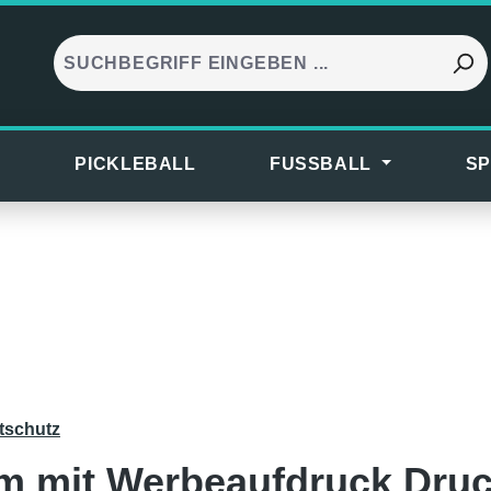
S
PICKLEBALL
FUSSBALL
SP
tschutz
m mit Werbeaufdruck Druc