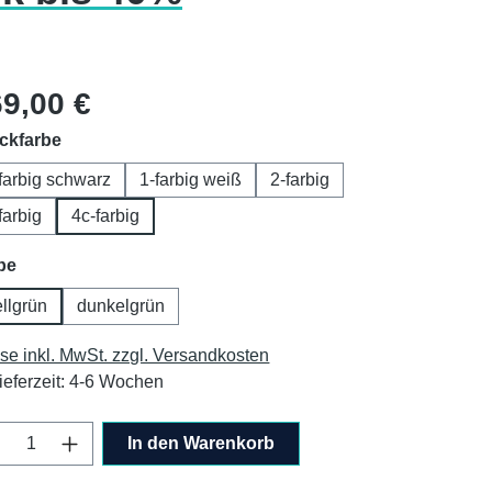
lärer Preis:
9,00 €
auswählen
ckfarbe
farbig schwarz
1-farbig weiß
2-farbig
farbig
4c-farbig
auswählen
be
llgrün
dunkelgrün
ise inkl. MwSt. zzgl. Versandkosten
ieferzeit: 4-6 Wochen
odukt Anzahl: Gib den gewünschten Wert ei
In den Warenkorb