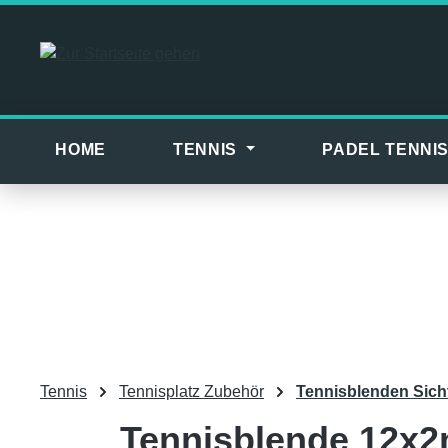
m Hauptinhalt springen
Zur Suche springen
Zur Hauptnavigation springen
HOME
TENNIS
PADEL TENNI
Tennis
Tennisplatz Zubehör
Tennisblenden Sich
Tennisblende 12x2