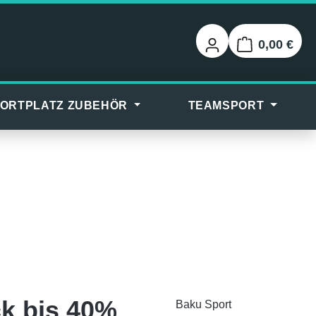
0,00 €
Warenkorb
ORTPLATZ ZUBEHÖR
TEAMSPORT
k bis 40%
Baku Sport