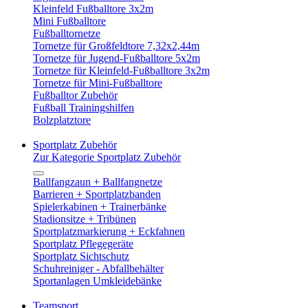
Kleinfeld Fußballtore 3x2m
Mini Fußballtore
Fußballtornetze
Tornetze für Großfeldtore 7,32x2,44m
Tornetze für Jugend-Fußballtore 5x2m
Tornetze für Kleinfeld-Fußballtore 3x2m
Tornetze für Mini-Fußballtore
Fußballtor Zubehör
Fußball Trainingshilfen
Bolzplatztore
Sportplatz Zubehör
Zur Kategorie Sportplatz Zubehör
Ballfangzaun + Ballfangnetze
Barrieren + Sportplatzbanden
Spielerkabinen + Trainerbänke
Stadionsitze + Tribünen
Sportplatzmarkierung + Eckfahnen
Sportplatz Pflegegeräte
Sportplatz Sichtschutz
Schuhreiniger - Abfallbehälter
Sportanlagen Umkleidebänke
Teamsport