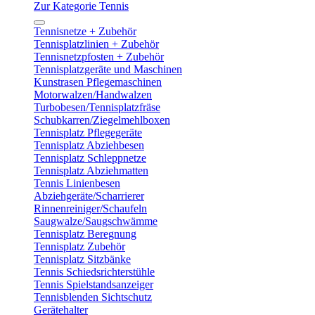
Zur Kategorie Tennis
Tennisnetze + Zubehör
Tennisplatzlinien + Zubehör
Tennisnetzpfosten + Zubehör
Tennisplatzgeräte und Maschinen
Kunstrasen Pflegemaschinen
Motorwalzen/Handwalzen
Turbobesen/Tennisplatzfräse
Schubkarren/Ziegelmehlboxen
Tennisplatz Pflegegeräte
Tennisplatz Abziehbesen
Tennisplatz Schleppnetze
Tennisplatz Abziehmatten
Tennis Linienbesen
Abziehgeräte/Scharrierer
Rinnenreiniger/Schaufeln
Saugwalze/Saugschwämme
Tennisplatz Beregnung
Tennisplatz Zubehör
Tennisplatz Sitzbänke
Tennis Schiedsrichterstühle
Tennis Spielstandsanzeiger
Tennisblenden Sichtschutz
Gerätehalter