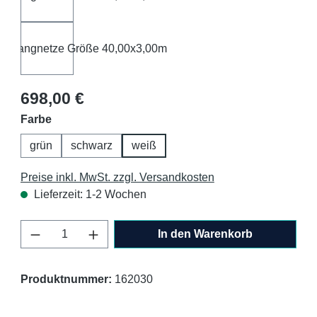
Regulärer Preis:
698,00 €
auswählen
Farbe
grün
schwarz
weiß
Preise inkl. MwSt. zzgl. Versandkosten
Lieferzeit: 1-2 Wochen
Produkt Anzahl: Gib den gewünschten Wert 
In den Warenkorb
Produktnummer:
162030