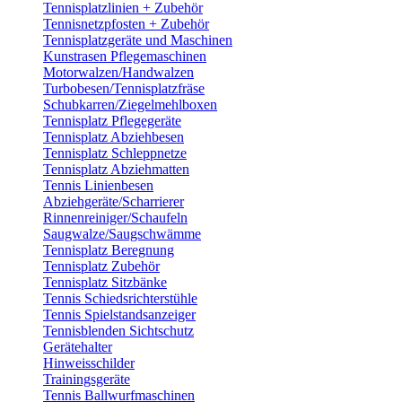
Tennisplatzlinien + Zubehör
Tennisnetzpfosten + Zubehör
Tennisplatzgeräte und Maschinen
Kunstrasen Pflegemaschinen
Motorwalzen/Handwalzen
Turbobesen/Tennisplatzfräse
Schubkarren/Ziegelmehlboxen
Tennisplatz Pflegegeräte
Tennisplatz Abziehbesen
Tennisplatz Schleppnetze
Tennisplatz Abziehmatten
Tennis Linienbesen
Abziehgeräte/Scharrierer
Rinnenreiniger/Schaufeln
Saugwalze/Saugschwämme
Tennisplatz Beregnung
Tennisplatz Zubehör
Tennisplatz Sitzbänke
Tennis Schiedsrichterstühle
Tennis Spielstandsanzeiger
Tennisblenden Sichtschutz
Gerätehalter
Hinweisschilder
Trainingsgeräte
Tennis Ballwurfmaschinen