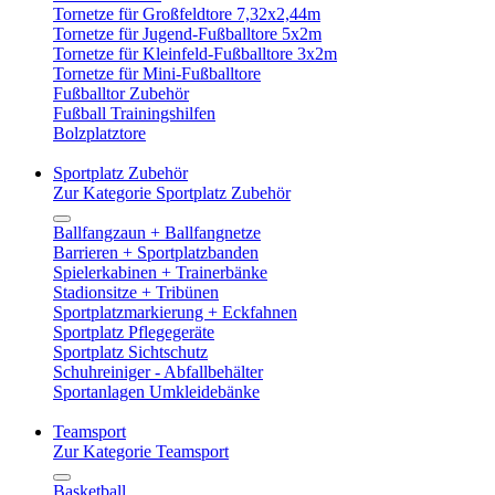
Tornetze für Großfeldtore 7,32x2,44m
Tornetze für Jugend-Fußballtore 5x2m
Tornetze für Kleinfeld-Fußballtore 3x2m
Tornetze für Mini-Fußballtore
Fußballtor Zubehör
Fußball Trainingshilfen
Bolzplatztore
Sportplatz Zubehör
Zur Kategorie Sportplatz Zubehör
Ballfangzaun + Ballfangnetze
Barrieren + Sportplatzbanden
Spielerkabinen + Trainerbänke
Stadionsitze + Tribünen
Sportplatzmarkierung + Eckfahnen
Sportplatz Pflegegeräte
Sportplatz Sichtschutz
Schuhreiniger - Abfallbehälter
Sportanlagen Umkleidebänke
Teamsport
Zur Kategorie Teamsport
Basketball