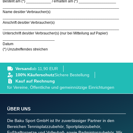
Bestellt am (*) ____________ / erhalten am (*) __________________
________________________________________________________
Name des/der Verbraucher(s)
________________________________________________________
Anschrift des/der Verbraucher(s)
________________________________________________________
Unterschrift des/der Verbraucher(s) (nur bei Mitteilung auf Papier)
_________________________
Datum
(*) Unzutreffendes streichen
Versand
ab 11,90 EUR
100% Käuferschutz
Sichere Bestellung
Kauf auf Rechnung
für Vereine, Öffentliche und gemeinnützige Einrichtungen
ÜBER UNS
Die Baku Sport GmbH ist Ihr zuverlässiger Partner in den
Bereichen Tennisplatzzubehör, Sportplatzzubehör,
Fußballtornetze und Volleyball- sowie Badmintonzubehör. Wir